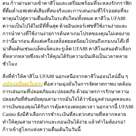
คน ก้าวผ่านทางเข้าคาสิโนและเตรียมพร้อมที่จะหลงรักกราฟิก
ที่ดื่มด่ำเอฟเฟกต์เสียงที่สมจริงและการเล่นเกมที่ไร้รอยต่อที่จะ
พาคุณไปสู่ความตื่นเต้นในระดับใหม่ทั้งหมด คาสิโน UFA88
ความเป็นไปได้ไม่มีที่สิ้นสุด ด้วยอินเทอร์เฟซที่ใช้งานง่ายและ
การนำทางที่ใช้งานง่ายการค้นหาเกมโปรดของคุณไม่เคยง่าย
กว่านี้มาก่อน ตั้งแต่เครื่องสล็อตยอดนิยมไปจนถึงเกมบนโต๊ะที่
น่าตื่นเต้นเช่นแบล็คแจ็คและรูเล็ต UFA88 คาสิโนเสนอตัวเลือก
ที่หลากหลายซึ่งจะทำให้คุณได้รับความบันเทิงเป็นเวลาหลาย
ชั่วโมง
สิ่งที่ทำให้คาสิโน UFA88 นอกเหนือจากคาสิโนออนไลน์อื่น ๆ
สมัครสล็อตเว็บตรง
คือความมุ่งมั่นในการจัดหาสภาพแวดล้อม
การเล่นเกมที่ปลอดภัยและปลอดภัย ด้วยมาตรการรักษาความ
ปลอดภัยที่ทันสมัยคุณสามารถมั่นใจได้ว่าข้อมูลส่วนบุคคลและ
การเงินของคุณได้รับการคุ้มครองตลอดเวลา นอกจากนี้ UFA88
Casino ยังมีตัวเลือกการชำระเงินที่สะดวกสบายที่หลากหลาย
ทำให้คุณสามารถฝากและถอนเงินได้ง่าย แล้วทำไมต้องรอ?
ก้าวเข้าสู่โลกแห่งความตื่นเต้นในวันนี้