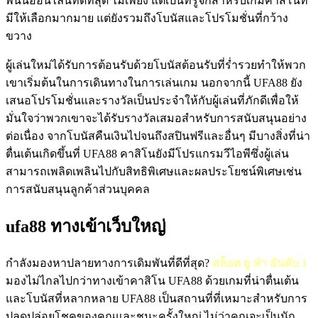
พนันออนไลน์ที่ดีที่สุด ไม่เพียง แต่เป็นที่รู้จักสำหรับเกมคาสิโนที่
มีให้เลือกมากมาย แต่ยังรวมถึงโบนัสและโปรโมชั่นที่กว้าง
ขวาง
ผู้เล่นใหม่ได้รับการต้อนรับด้วยโบนัสต้อนรับที่ร่ำรวยทำให้พวก
เขาเริ่มต้นในการเดินทางในการเล่นเกม นอกจากนี้ UFA88 ยัง
เสนอโปรโมชั่นและรางวัลเป็นประจำให้กับผู้เล่นที่ภักดีเพื่อให้
มั่นใจว่าพวกเขาจะได้รับรางวัลเสมอสำหรับการสนับสนุนอย่าง
ต่อเนื่อง จากโบนัสคืนเงินไปจนถึงสปินฟรีและอื่นๆ มีบางสิ่งที่น่า
ตื่นเต้นเกิดขึ้นที่ UFA88 คาสิโนยังมีโปรแกรมวีไอพีซึ่งผู้เล่น
สามารถเพลิดเพลินไปกับสิทธิพิเศษและผลประโยชน์พิเศษเช่น
การสนับสนุนลูกค้าส่วนบุคคล
ufa88 ทางเข้าเว็บใหญ่
กำลังมองหาปลายทางการเดิมพันที่ดีที่สุด?
สล็อต ยู ฟ่า อันดับ 1
มองไม่ไกลไปกว่าทางเข้าคาสิโน UFA88 ด้วยเกมที่น่าตื่นเต้น
และโบนัสที่หลากหลาย UFA88 เป็นสถานที่ที่เหมาะสำหรับการ
ปลดปล่อยโชคของคุณและชนะครั้งใหญ่ ไม่ว่าคุณจะเป็นนัก