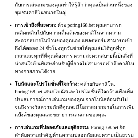
กับการเล่นเกมของคุณทำให้รู้สึกว่าคุณเป็นส่วนหนึ่งของ
ชุมชนคาสิโนขนาดใหญ่
การเข้าถึงที่สะดวก:
ด้วย poring168.bet คุณสามารถ
เพลิดเพลินไปกับความตื่นเต้นของคาสิโนจากความ
สะดวกสบายในบ้านของคุณเอง แพลตฟอร์มสามารถเข้า
ถึงได้ตลอด 24 ชั่วโมงทุกวันช่วยให้คุณเล่นได้ทุกที่ทุก
เวลาและทุกที่ที่คุณต้องการ ความสะดวกสบายนี้เป็นสิ่งที่
น่าสนใจเป็นพิเศษสำหรับผู้ที่อาจไม่สามารถเข้าถึงคาสิโน
ทางกายภาพได้ง่าย
โบนัสและโปรโมชั่นที่ใจกว้าง:
คล้ายกับคาสิโน,
Poring168.bet เสนอโบนัสและโปรโมชั่นที่ใจกว้างเพื่อเพิ่ม
ประสบการณ์การเล่นเกมของคุณ จากโบนัสต้อนรับไป
จนถึงรางวัลความภักดีคุณจะมีโอกาสมากมายในการเพิ่ม
แบ๊งค์ของคุณและขยายการเล่นเกมของคุณ
การเล่นเกมที่ปลอดภัยและยุติธรรม:
Poring168.bet จัด
ลำดับความสำคัญด้านความปลอดภัยและความเป็นธรรม