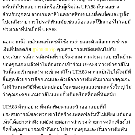
พนันที่มีประสบการณ์หรือเป็นผู้เริ่มต้น UFA88 มีบางอย่าง
สำหรับทุกคน จากเกมคาสิโนคลาสสิกเช่นแบล็คแจ็คและรูเล็ต
ไปจนถึงรายการโปรดที่ทันสมัยเช่นสล็อตและโป๊กเกอร์ไม่เคยมี
ช่วงเวลาที่น่าเบื่อที่ UFA88
นอกจากนี้ด้วยอินเทอร์เฟซที่ใช้งานง่ายและตัวเลือกการชำระ
เงินที่ปลอดภัย
ยูฟ่า888 vip
คุณสามารถเพลิดเพลินไปกับ
ประสบการณ์การเดิมพันที่ราบรื่นจากความสะดวกสบายในบ้าน
ของคุณเอง แล้วทำไมต้องรอ? เข้าร่วม UFA88 ทางเข้าคาสิโน
วันนี้และเริ่มชนะ! ทางเข้าคาสิโน UFA88 ความเป็นไปได้ไม่มีที่
สิ้นสุด ด้วยการเลือกเกมและตัวเลือกการเดิมพันมากมายคุณจะ
ไม่มีวันหมดวิธีที่จะปลดปล่อยโชคของคุณและชนะครั้งใหญ่ ไม่
ว่าคุณจะชอบเกมคาสิโนแบบดั้งเดิมหรือสล็อตที่ทันสมัย
UFA88 มีทุกอย่าง ทีมนักพัฒนาและนักออกแบบที่มี
ประสบการณ์ของพวกเขาได้สร้างแพลตฟอร์มที่ไม่เพียง แต่มอง
เห็นได้อย่างน่าทึ่ง แต่ยังง่ายต่อการสำรวจ ด้วยการคลิกเพียงไม่
กี่ครั้งคุณสามารถเข้าถึงเกมโปรดของคุณและเริ่มการเดิมพัน